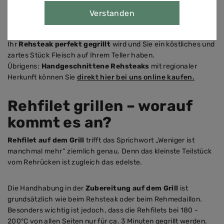
verschiedene Marinaden und BBQ-Gewürze,
Verstanden
die Sie nutzen können.
Indem Sie diese Tipps befolgen, können Sie sicherstellen, dass
Ihr
Rehsteak perfekt gegrillt
wird und Sie ein köstliches und
zartes Stück Fleisch auf Ihrem Teller haben.
Übrigens:
Handgeschnittene Rehsteaks
mit regionaler
Herkunft können Sie
direkt hier bei uns online kaufen.
Rehfilet grillen – worauf
kommt es an?
Rehfilet auf dem Grill
trifft das Sprichwort „Weniger ist
manchmal mehr“ ziemlich genau. Denn das kleinste Teilstück
vom Rehrücken ist zugleich das edelste.
Die Handhabung in der
Zubereitung auf dem Grill
ist
grundsätzlich wie beim Rehsteak oder beim Rehmedaillon.
Besonders wichtig ist jedoch, dass die Rehfilets bei 180 -
200°C von allen Seiten nur für ca. 3 Minuten gegrillt werden.