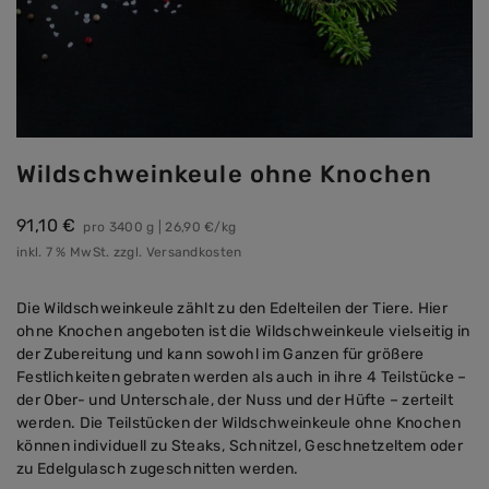
*
Kommentar
*
Pflichtfelder
Wildschweinkeule ohne Knochen
Abbrechen
91,10 €
pro 3400 g
| 26,90 €/kg
Senden
inkl. 7 % MwSt. zzgl. Versandkosten
Die Wildschweinkeule zählt zu den Edelteilen der Tiere. Hier
ohne Knochen angeboten ist die Wildschweinkeule vielseitig in
der Zubereitung und kann sowohl im Ganzen für größere
Festlichkeiten gebraten werden als auch in ihre 4 Teilstücke –
der Ober- und Unterschale, der Nuss und der Hüfte – zerteilt
werden. Die Teilstücken der Wildschweinkeule ohne Knochen
können individuell zu Steaks, Schnitzel, Geschnetzeltem oder
zu Edelgulasch zugeschnitten werden.