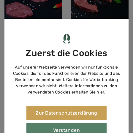
Reh-Schnitzel
Wildschwein-Steaks
24,45 €
18,25 €
|
48,90 €/kg
|
36,50 €/kg
Zuerst die Cookies
NICHT AUF LAGER
Auf unserer Webseite verwenden wir nur funktionale
Cookies, die für das Funktionieren der Website und das
Bestellen elementar sind. Cookies für Werbetracking
verwenden wir nicht. Weitere Informationen zu den
verwendeten Cookies erhalten Sie
hier
.
Zur Datenschutzerklärung
Wildschwein-Haxen
Hirsch-Medaillons
Verstanden