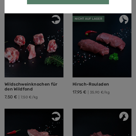
19,95 €
31,95 €
|
24,90 €/kg
|
63,90 €/kg
NICHT AUF LAGER
Wildschweinknochen für
Hirsch-Rouladen
den Wildfond
17,95 €
|
35,90 €/kg
7,50 €
|
7,50 €/kg